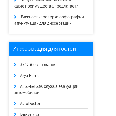
какие преимущества предлагает?
Важность проверки орфографии
и пунктуации для диссертаций
Информация для гостей
#742 (без названия)
Arya Home
Auto-help39, служба эвакуации
автомобилей
AvtoDoctor
Bip-service