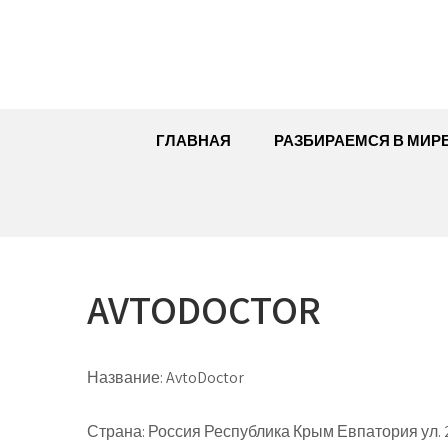
Перейти
к
содержимому
ГЛАВНАЯ
РАЗБИРАЕМСЯ В МИР
AVTODOCTOR
Название:
AvtoDoctor
Страна:
Россия Республика Крым Евпатория ул. 2