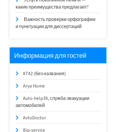
какие преимущества предлагает?
Важность проверки орфографии
и пунктуации для диссертаций
Информация для гостей
#742 (без названия)
Arya Home
Auto-help39, служба эвакуации
автомобилей
AvtoDoctor
Bip-service