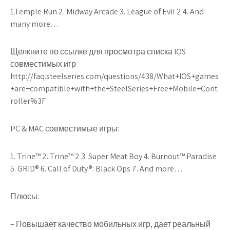
1.Temple Run 2. Midway Arcade 3. League of Evil 2 4. And
many more…
Щелкните по ссылке для просмотра списка IOS
совместимых игр
http://faq.steelseries.com/questions/438/What+IOS+games
+are+compatible+with+the+SteelSeries+Free+Mobile+Cont
roller%3F
PC & MAC совместимые игры:
1. Trine™ 2. Trine™ 2 3. Super Meat Boy 4. Burnout™ Paradise
5. GRID® 6. Call of Duty®: Black Ops 7. And more…
Плюсы:
– Повышает качество мобильных игр, дает реальный