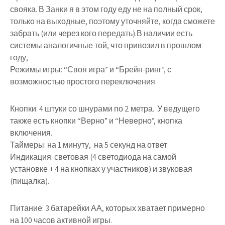
свояка. В Занки я в этом году еду не на полный срок,
только на выходные, поэтому уточняйте, когда сможете
забрать (или через кого передать).В наличии есть
системы аналогичные той, что привозил в прошлом
году,
Режимы игры
: “Своя игра” и “Брейн-ринг”, с
возможностью простого переключения.
Кнопки
: 4 штуки со шнурами по 2 метра. У ведущего
также есть кнопки “Верно” и “Неверно”, кнопка
включения.
Таймеры:
на 1 минуту, на 5 секунд на ответ.
Индикация:
световая (4 светодиода на самой
установке + 4 на кнопках у участников) и звуковая
(пищалка).
Питание:
3 батарейки АА, которых хватает примерно
на 100 часов активной игры.