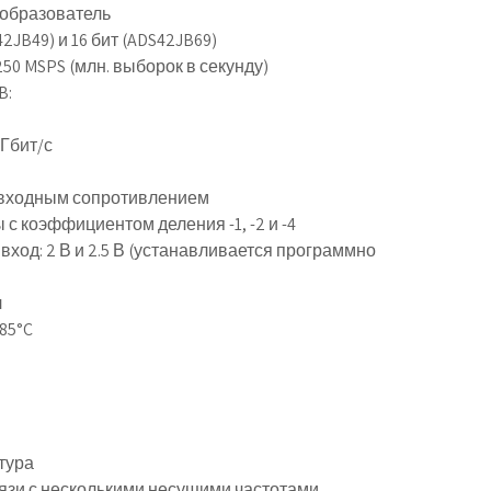
образователь
JB49) и 16 бит (ADS42JB69)
50 MSPS (млн. выборок в секунду)
B:
 Гбит/с
 входным сопротивлением
с коэффициентом деления -1, -2 и -4
д: 2 В и 2.5 В (устанавливается программно
л
85°C
тура
зи с несколькими несущими частотами