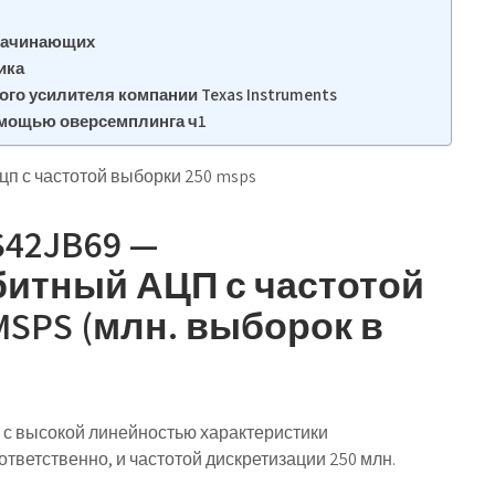
начинающих
ика
го усилителя компании Texas Instruments
омощью оверсемплинга ч1
п с частотой выборки 250 msps
S42JB69 —
битный АЦП с частотой
MSPS (млн. выборок в
 с высокой линейностью характеристики
ответственно, и частотой дискретизации 250 млн.