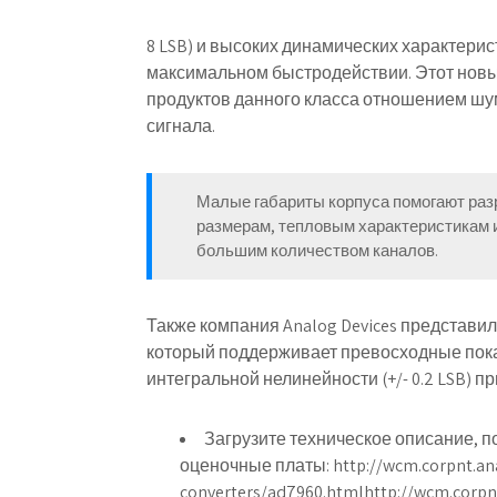
8 LSB) и высоких динамических характерис
максимальном быстродействии. Этот новы
продуктов данного класса отношением шум
сигнала.
Малые габариты корпуса помогают раз
размерам, тепловым характеристикам и
большим количеством каналов.
Также компания Analog Devices представи
который поддерживает превосходные показ
интегральной нелинейности (+/- 0.2 LSB) п
Загрузите техническое описание, 
оценочные платы: http://wcm.corpnt.ana
converters/ad7960.htmlhttp://wcm.corpnt