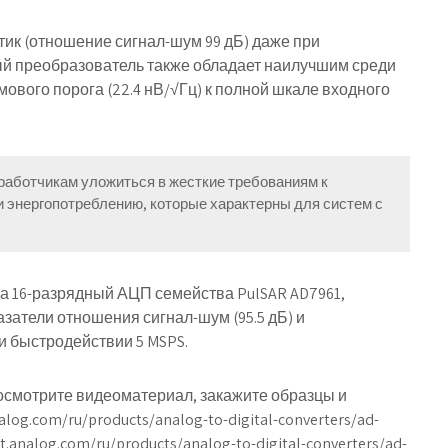
тик (отношение сигнал-шум 99 дБ) даже при
й преобразователь также обладает наилучшим среди
ового порога (22.4 нВ/√Гц) к полной шкале входного
работчикам уложиться в жесткие требованиям к
 энергопотреблению, которые характерны для систем с
ла 16-разрядный АЦП семейства PulSAR AD7961,
атели отношения сигнал-шум (95.5 дБ) и
ри быстродействии 5 MSPS.
посмотрите видеоматериал, закажите образцы и
log.com/ru/products/analog-to-digital-converters/ad-
.analog.com/ru/products/analog-to-digital-converters/ad-