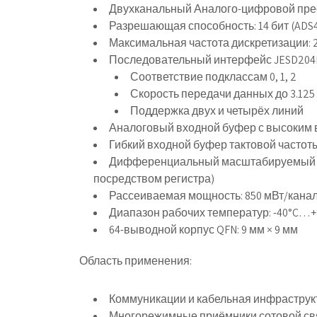
Двухканальный Аналого-цифровой пре
Разрешающая способность: 14 бит (ADS42
Максимальная частота дискретизации: 2
Последовательный интерфейс JESD204
Соответствие подклассам 0, 1, 2
Скорость передачи данных до 3.125
Поддержка двух и четырёх линий
Аналоговый входной буфер с высоким
Гибкий входной буфер тактовой частоты 
Дифференциальный масштабируемый вхо
посредством регистра)
Рассеиваемая мощность: 850 мВт/кана
Диапазон рабочих температур: -40°C…+
64-выводной корпус QFN: 9 мм × 9 мм
Область применения:
Коммуникации и кабельная инфраструк
Многорежимные приёмники сотовой свя