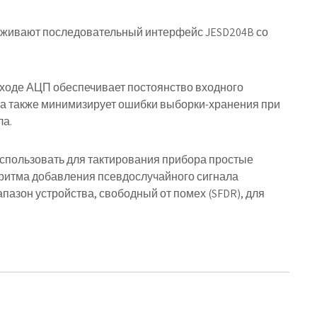
живают последовательный интерфейс JESD204B со
ходе АЦП обеспечивает постоянство входного
 а также минимизирует ошибки выборки-хранения при
ла.
использовать для тактирования прибора простые
оритма добавления псевдослучайного сигнала
азон устройства, свободный от помех (SFDR), для