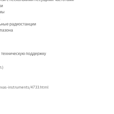
ки
емы
а
ьные радиостанции
апазона
и техническую поддержку
.)
texas-instruments/4733.html