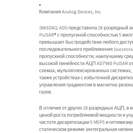
Компания Analog Devices, Inc.
(NASDAQ: ADI) представила 18-разрядный
PulSAR® с пропускной способностью 5 милли
превышает быстродействие любого доступ
последовательного приближения (successive
пропускной способности, наилучшему сред
высокой линейности АЦП AD7960 PulSAR о
схемах, мультиплексированных системах,
также устройствах с избыточной дискрети
управления градиентом в магнитно-резон
газов.
В отличие от других 18-разрядных АЦП, в
ценой роста потребляемой мощности и уху
частоте дискретизации 5 MSPS и оптимизи
статическом режиме (интегральная нелиней