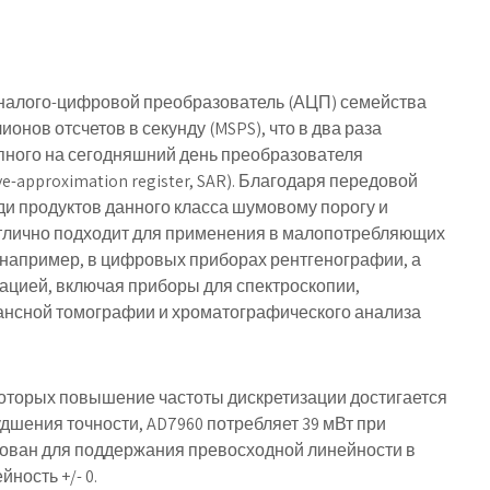
 аналого-цифровой преобразователь (АЦП) семейства
онов отсчетов в секунду (MSPS), что в два раза
ного на сегодняшний день преобразователя
-approximation register, SAR). Благодаря передовой
и продуктов данного класса шумовому порогу и
тлично подходит для применения в малопотребляющих
 например, в цифровых приборах рентгенографии, а
зацией, включая приборы для спектроскопии,
ансной томографии и хроматографического анализа
 которых повышение частоты дискретизации достигается
дшения точности, AD7960 потребляет 39 мВт при
рован для поддержания превосходной линейности в
ность +/- 0.