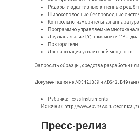
Радары и адаптивные антенные решёт
Широкополосные беспроводные сист
Контрольно-измерительная аппаратур
Программно управляемые многоканал
Двухканальные I/Q приёмники СВЧ-ди
Повторители
Линеаризация усилителей мощности
Запросить образцы, средства разработки ил
Документация на ADS42JB69 и ADS42JB49 (англ
Рубрика: Texas Instruments
Источник:
http://www.ebvnews.ru/technical/
Пресс-релиз