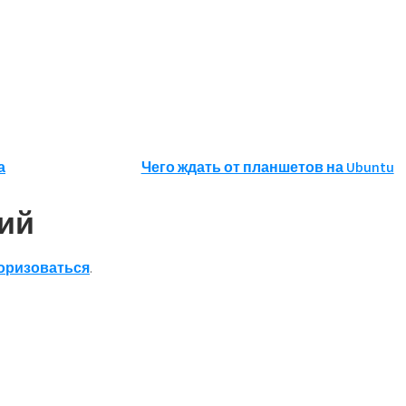
а
Чего ждать от планшетов на Ubuntu
ий
оризоваться
.